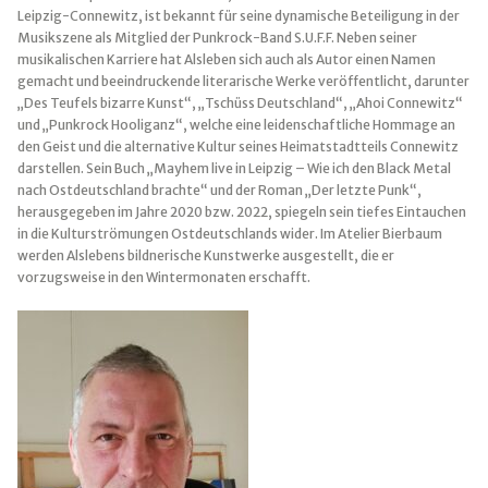
Leipzig-Connewitz, ist bekannt für seine dynamische Beteiligung in der
Musikszene als Mitglied der Punkrock-Band S.U.F.F. Neben seiner
musikalischen Karriere hat Alsleben sich auch als Autor einen Namen
gemacht und beeindruckende literarische Werke veröffentlicht, darunter
„Des Teufels bizarre Kunst“, „Tschüss Deutschland“, „Ahoi Connewitz“
und „Punkrock Hooliganz“, welche eine leidenschaftliche Hommage an
den Geist und die alternative Kultur seines Heimatstadtteils Connewitz
darstellen. Sein Buch „Mayhem live in Leipzig – Wie ich den Black Metal
nach Ostdeutschland brachte“ und der Roman „Der letzte Punk“,
herausgegeben im Jahre 2020 bzw. 2022, spiegeln sein tiefes Eintauchen
in die Kulturströmungen Ostdeutschlands wider. Im Atelier Bierbaum
werden Alslebens bildnerische Kunstwerke ausgestellt, die er
vorzugsweise in den Wintermonaten erschafft.