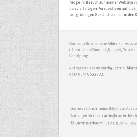
Möge Ihr Besuch auf meiner Website von
den vielfältigen Perspektiven auf die m
tiefgründigen Geschichten, die in de
Gerne stelle ich meine Bilder zur Ausste
öffentlichen Räumen (Kanzlei, Praxis et
Verfügung.
Anfragen bitte an
carrin@carrin-bier
oder
0341 8622782
.
Gerne stelle ich meine Bilder zur Auss
Anfragen bitte an
carrin@carrin-bier
©
Carrin Bierbaum
| Leipzig 2015–202