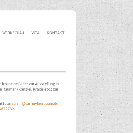
WERKSCHAU
VITA
KONTAKT
e ich meine Bilder zur Ausstellung in
n Räumen (Kanzlei, Praxis etc.) zur
.
itte an
carrin@carrin-bierbaum.de
8622782
.