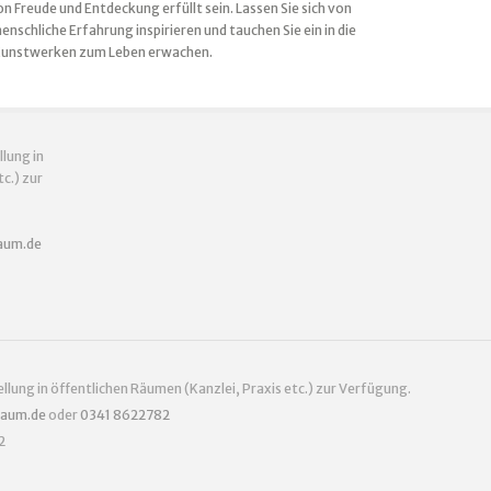
 Freude und Entdeckung erfüllt sein. Lassen Sie sich von
enschliche Erfahrung inspirieren und tauchen Sie ein in die
n Kunstwerken zum Leben erwachen.
llung in
c.) zur
baum.de
tellung in öffentlichen Räumen (Kanzlei, Praxis etc.) zur Verfügung.
baum.de
oder
0341 8622782
2