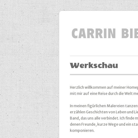
Werkschau
Herzlich willkommen auf meiner Homepa
mit mir auf eine Reise durch die Welt m
In meinen figürlichen Malereien tanze
erzählen Geschichten von Leben und Li
Band, das uns alle verbindet. Ich finde 
denen Freunde, kurze Wege und ein s
komponieren.