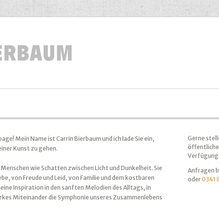
Gerne stell
ge! Mein Name ist Carrin Bierbaum und ich lade Sie ein,
öffentliche
einer Kunst zu gehen.
Verfügung
n Menschen wie Schatten zwischen Licht und Dunkelheit. Sie
Anfragen b
ebe, von Freude und Leid, von Familie und dem kostbaren
oder
0341 
meine Inspiration in den sanften Melodien des Alltags, in
tarkes Miteinander die Symphonie unseres Zusammenlebens