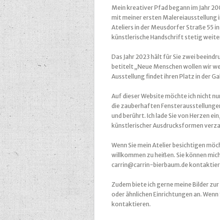
Mein kreativer Pfad begann im Jahr 200
mit meiner ersten Malereiausstellung i
Ateliers in der Meusdorfer Straße 55 i
künstlerische Handschrift stetig weite
Das Jahr 2023 hält für Sie zwei beeindr
betitelt „Neue Menschen wollen wir we
Ausstellung findet ihren Platz in der Ga
Auf dieser Website möchte ich nicht n
die zauberhaften Fensterausstellungen
und berührt. Ich lade Sie von Herzen ei
künstlerischer Ausdrucksformen verza
Wenn Sie mein Atelier besichtigen möch
willkommen zu heißen. Sie können mich
carrin@carrin-bierbaum.de kontaktier
Zudem biete ich gerne meine Bilder zur
oder ähnlichen Einrichtungen an. Wenn 
kontaktieren.