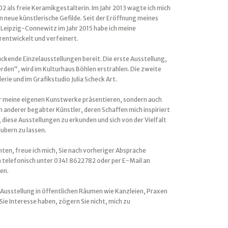
2 als freie Keramikgestalterin. Im Jahr 2013 wagte ich mich
n neue künstlerische Gefilde. Seit der Eröffnung meines
n Leipzig-Connewitz im Jahr 2015 habe ich meine
rentwickelt und verfeinert.
uckende Einzelausstellungen bereit. Die erste Ausstellung,
rden“, wird im Kulturhaus Böhlen erstrahlen. Die zweite
lerie und im Grafikstudio Julia Scheck Art.
ur meine eigenen Kunstwerke präsentieren, sondern auch
 anderer begabter Künstler, deren Schaffen mich inspiriert
n, diese Ausstellungen zu erkunden und sich von der Vielfalt
ubern zu lassen.
ten, freue ich mich, Sie nach vorheriger Absprache
 telefonisch unter 0341 8622782 oder per E-Mail an
en.
 Ausstellung in öffentlichen Räumen wie Kanzleien, Praxen
Sie Interesse haben, zögern Sie nicht, mich zu